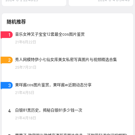
随机推荐
1
音乐女神叉子宝宝12套最全cos图片鉴赏
21年6月22日
2
秀人网模特伊小七仙女库美女私密写真图片与视频精选合集
25年7月31日
3
果咩酱cos图片鉴赏，果咩酱w近期动态分享
21年4月5日
4
白银81黑历史，揭秘白银81多少钱一次
21年4月18日