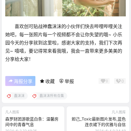
喜欢创可贴战神蠢沫沫的小伙伴们快去哔哩哔哩关注
她吧，每一张照片每一个视频都不会让你失望的哦~ 小乐
园今天的分享就到这里啦，感谢大家的支持，我们下次再
见~ 嘻嘻，要记得常来看我哦，我会一直带来更多美美的
分享给大家！
0
海报分享
收藏
举报
0
蠢沫沫
蠢沫沫所有合集
凡人图库
凡人图库
森罗财团游歌蓝白条：温馨房
妲己_Toxic最新图片发布,蓝色
间中的青春气息
连衣裙下的优雅与自信
2024-6-2 22:49:25
2024-6-4 0:34:49