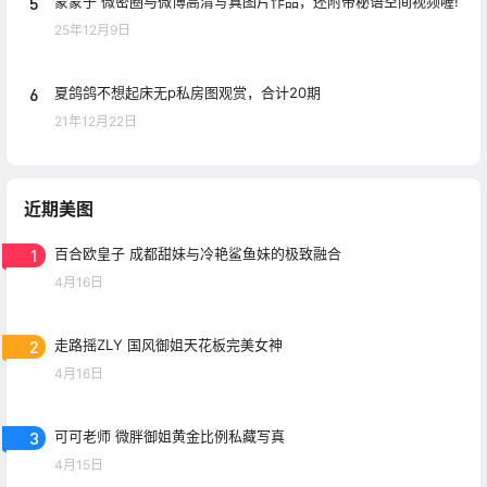
5
蒙蒙子 微密圈与微博高清写真图片作品，还附带秘语空间视频喔!
25年12月9日
6
夏鸽鸽不想起床无p私房图观赏，合计20期
21年12月22日
近期美图
1
百合欧皇子 成都甜妹与冷艳鲨鱼妹的极致融合
4月16日
2
走路摇ZLY 国风御姐天花板完美女神
4月16日
3
可可老师 微胖御姐黄金比例私藏写真
4月15日