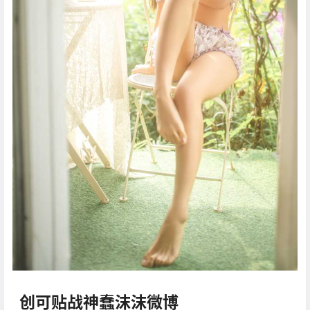
创可贴战神蠢沫沫微博