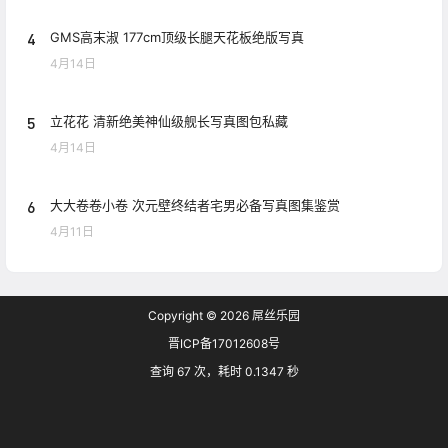
4
GMS高末淑 177cm顶级长腿天花板绝版写真
4月14日
5
立花花 清新绝美神仙级舰长写真图包私藏
4月14日
6
大大卷卷小卷 次元壁终结者宅男必备写真图集鉴赏
4月11日
Copyright © 2026
屌丝乐园
晋ICP备17012608号
查询 67 次，耗时 0.1347 秒