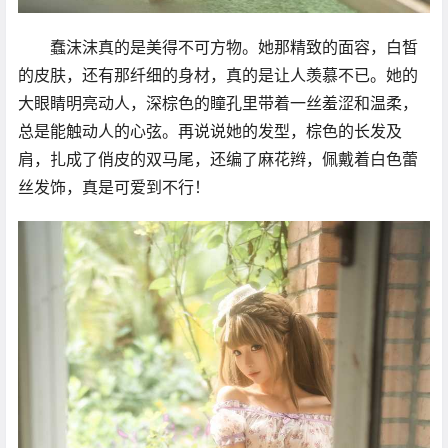
蠢沫沫真的是美得不可方物。她那精致的面容，白皙
的皮肤，还有那纤细的身材，真的是让人羡慕不已。她的
大眼睛明亮动人，深棕色的瞳孔里带着一丝羞涩和温柔，
总是能触动人的心弦。再说说她的发型，棕色的长发及
肩，扎成了俏皮的双马尾，还编了麻花辫，佩戴着白色蕾
丝发饰，真是可爱到不行！