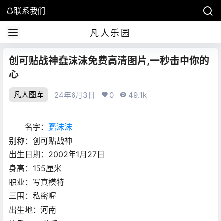
联系我们
凡人乐园
创可贴战神蠢沫沫免费高清图片,一秒击中你的
心
凡人图库
24年6月3日
0
49.1k
名字：
蠢沫沫
别称：创可贴战神
出生日期：2002年1月27日
身高：155厘米
职业：写真模特
三围：私密喔
出生地：河南