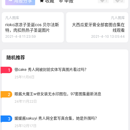
0
海报分享
收藏
举报
1
凡人图库
凡人图库
rioko凉凉子圣诞cos 贝尔法斯
大西瓜爱牙膏全部套图合集在
特，肉扣热热子圣诞图片
线观看
2021-4-8 11:23:59
2021-4-10 13:05:44
随机推荐
1
徐cake 秀人网被封前实体写真图片看过吗？
25年11月6日
2
眼酱大魔王w修女装无水印图包，97套图集最新消息
24年11月22日
3
媛媛酱sakuyi 秀人网全套写真合集，她是外围吗？
25年12月17日