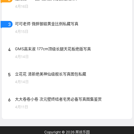
4月16日
3
可可老师 微胖御姐黄金比例私藏写真
4月15日
4
GMS高末淑 177cm顶级长腿天花板绝版写真
4月14日
5
立花花 清新绝美神仙级舰长写真图包私藏
4月14日
6
大大卷卷小卷 次元壁终结者宅男必备写真图集鉴赏
4月11日
Copyright © 2026
屌丝乐园