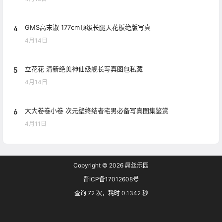
4
GMS高末淑 177cm顶级长腿天花板绝版写真
4月14日
5
立花花 清新绝美神仙级舰长写真图包私藏
4月14日
6
大大卷卷小卷 次元壁终结者宅男必备写真图集鉴赏
4月11日
Copyright © 2026
屌丝乐园
晋ICP备17012608号
查询 72 次，耗时 0.1342 秒