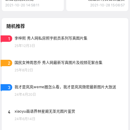
2021-10-20 14:58:11
2021-10-28 15:06:57
随机推荐
1
李梓熙 秀人网私房照宇航员系列写真图片集
25年12月3日
2
国民女神周思乔 秀人网最新写真图片及视频花絮合集
25年8月2日
3
我才是岚岚weme圈怎么看，我才是岚岚微密最新图片大放送
24年4月20日
4
xiaoyu画语界林星阑无圣光图片鉴赏
24年6月14日