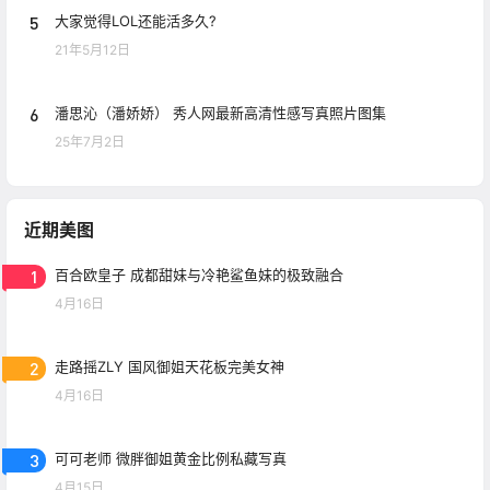
5
大家觉得LOL还能活多久?
21年5月12日
6
潘思沁（潘娇娇） 秀人网最新高清性感写真照片图集
25年7月2日
近期美图
1
百合欧皇子 成都甜妹与冷艳鲨鱼妹的极致融合
4月16日
2
走路摇ZLY 国风御姐天花板完美女神
4月16日
3
可可老师 微胖御姐黄金比例私藏写真
4月15日