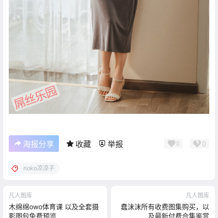
0
海报分享
收藏
举报
0
rioko凉凉子
凡人图库
凡人图库
木绵绵owo体育课 以及全套摄
蠢沫沫所有收费图集购买，以
影图包免费预览
及最新付费合集鉴赏