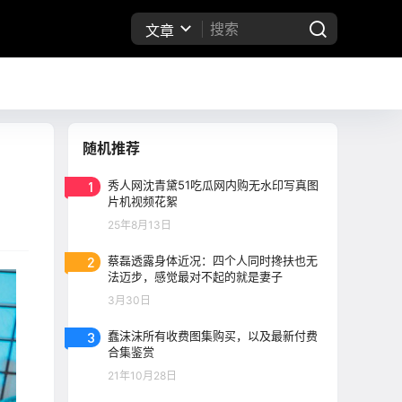
文章
随机推荐
1
秀人网沈青黛51吃瓜网内购无水印写真图
片机视频花絮
25年8月13日
2
蔡磊透露身体近况：四个人同时搀扶也无
法迈步，感觉最对不起的就是妻子
3月30日
3
蠢沫沫所有收费图集购买，以及最新付费
合集鉴赏
21年10月28日