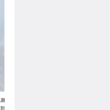
瓜跟
拉到