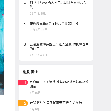
4
刘飞儿Faye 秀人网宅男网红写真图片合
集
25年11月5日
5
铁板烧鬼舞w最全图片合集33套分享
21年5月23日
6
云溪溪敦煌造型美得让人窒息,仿佛壁画中
的仙子
24年11月9日
近期美图
1
百合欧皇子 成都甜妹与冷艳鲨鱼妹的极致
融合
4月16日
2
走路摇ZLY 国风御姐天花板完美女神
4月16日