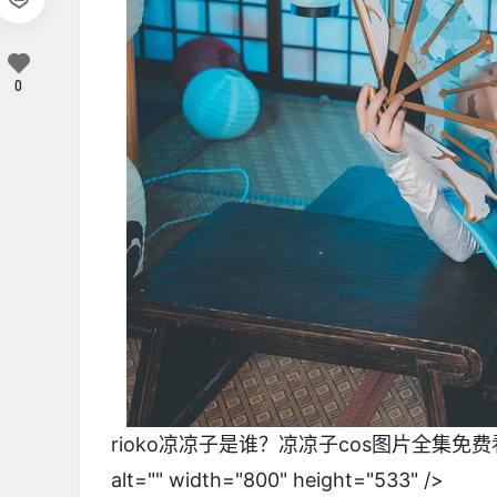
0
rioko凉凉子是谁？凉凉子cos图片全集免费看"
alt="" width="800" height="533" />