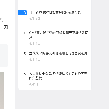
3
可可老师 微胖御姐黄金比例私藏写真
4月15日
主，
，因
4
GMS高末淑 177cm顶级长腿天花板绝版写
真
4月14日
5
立花花 清新绝美神仙级舰长写真图包私藏
4月14日
6
大大卷卷小卷 次元壁终结者宅男必备写真
图集鉴赏
4月11日