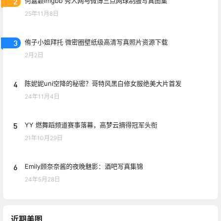
2
何嘉颖imgbb 秀人网与微博三点网球制服写真图集
25年11月8日
3
侑子小姐拜托 微密圈壁纸级高清写真照片资源下载
2月2日
4
陈妮妮uni空降的秘密？哥特风黑白修女服绝美大片首发
24年11月4日
5
YY 燃舞蹈频道赛事落幕，高梦云摘得冠军头衔
21年10月29日
6
Emily顾奈奈酱的夜晚魅影：酒吧写真集锦
24年5月28日
近期美图