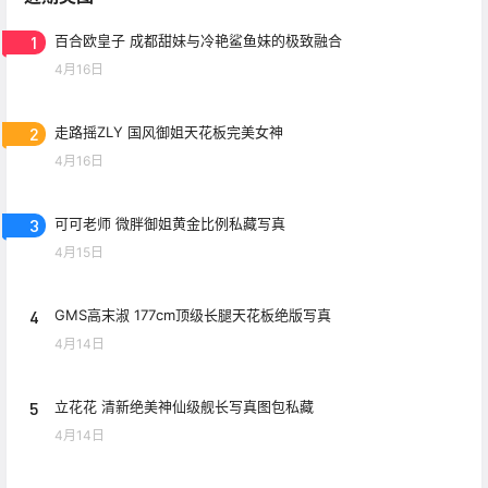
1
百合欧皇子 成都甜妹与冷艳鲨鱼妹的极致融合
4月16日
2
走路摇ZLY 国风御姐天花板完美女神
4月16日
3
可可老师 微胖御姐黄金比例私藏写真
4月15日
4
GMS高末淑 177cm顶级长腿天花板绝版写真
4月14日
5
立花花 清新绝美神仙级舰长写真图包私藏
4月14日