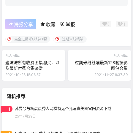
1
海报分享
收藏
举报
0
最全过期米线线41套
过期米线线喵
凡人图库
凡人图库
蠢沫沫所有收费图集购买，以
过期米线线喵最新128套摄影
及最新付费合集鉴赏
图包合集
2021-10-28 15:06:57
2021-11-27 8:37:39
随机推荐
1
苏曼兮与杨晨晨秀人网模特无圣光写真美图官网资源下载
25年7月29日