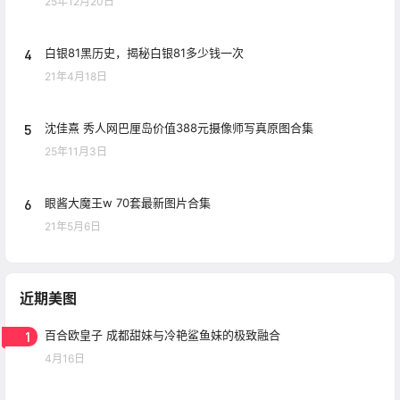
25年12月20日
4
白银81黑历史，揭秘白银81多少钱一次
21年4月18日
5
沈佳熹 秀人网巴厘岛价值388元摄像师写真原图合集
25年11月3日
6
眼酱大魔王w 70套最新图片合集
21年5月6日
近期美图
1
百合欧皇子 成都甜妹与冷艳鲨鱼妹的极致融合
4月16日