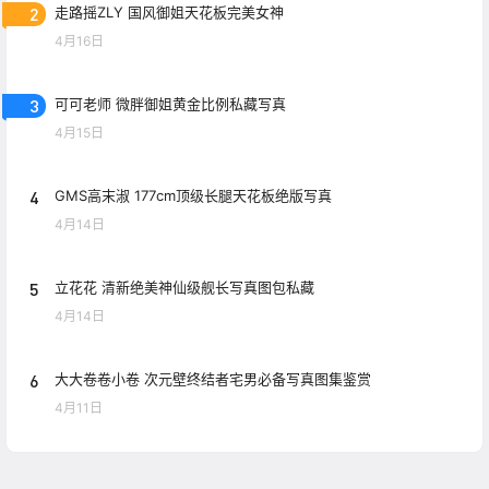
2
走路摇ZLY 国风御姐天花板完美女神
4月16日
3
可可老师 微胖御姐黄金比例私藏写真
4月15日
4
GMS高末淑 177cm顶级长腿天花板绝版写真
4月14日
5
立花花 清新绝美神仙级舰长写真图包私藏
4月14日
6
大大卷卷小卷 次元壁终结者宅男必备写真图集鉴赏
4月11日