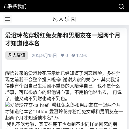
联系我们
凡人乐园
爱澄玲花穿粉红兔女郎和男朋友在一起两个月
才知道他本名
凡人资讯
20年9月15日
0
12.9k
醒悟过来的
爱澄玲花
表示她已经知道了网恋风险，多在奔
现之前我不会整个投入啦😂 谢谢大家的关心～ 其实我觉
得能有个跟自己生活圈不重叠的人陪伴自己，也不是什么
坏事，可以很放心的跟他讲心事，不用怕他说出去， 再说
了，他又劫不到财也劫不到色。
粉红兔女郎和男朋友在一起两个月
才知道他本名" title="爱澄玲花穿粉红兔女郎和男朋友在一
起两个月才知道他本名" />
我也不吃亏啦，其实在底下也看到不少同样是网恋的朋