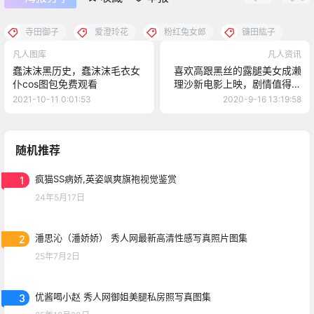
寺田御子
爱澄玲花
粉红兔女郎
镰田紘子
凡人图库
凡人资讯
蠢沫沫黑历史，蠢沫沫毛衣女
喜欢高跟黑丝的露腿美女成濑
仆cos图包免费观看
理沙新电影上映，剧情值得一
看哦
2021-10-11 0:01:53
2020-9-16 13:19:58
随机推荐
1
疯猫SS病娇,英姿飒爽旗袍视觉鉴赏
24年5月17日
2
潘思沁（潘娇娇） 秀人网最新高清性感写真照片图集
25年7月2日
3
优酱喝小赵 秀人网御姐美腿私房照写真图集