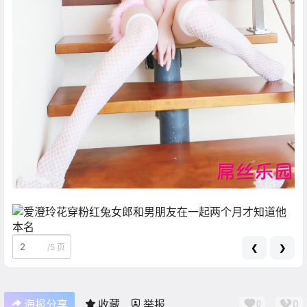
/
5 页
❮
❯
0
海报分享
收藏
举报
0